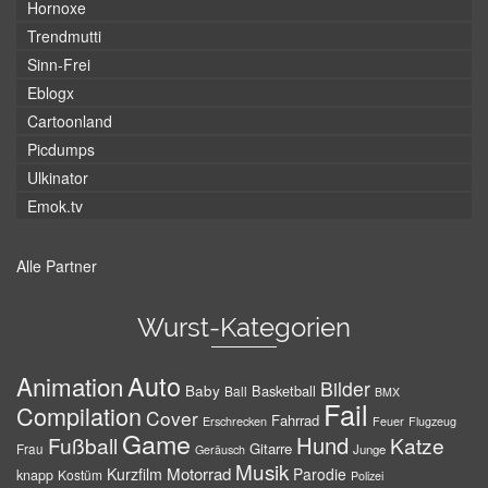
Hornoxe
Trendmutti
Sinn-Frei
Eblogx
Cartoonland
Picdumps
Ulkinator
Emok.tv
Alle Partner
Wurst-Kategorien
Auto
Animation
Bilder
Baby
Basketball
Ball
BMX
Fail
Compilation
Cover
Fahrrad
Erschrecken
Feuer
Flugzeug
Game
Hund
Fußball
Katze
Gitarre
Frau
Junge
Geräusch
Musik
Motorrad
Kurzfilm
Parodie
knapp
Kostüm
Polizei