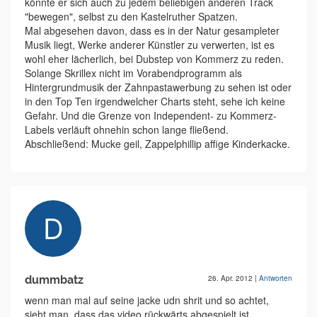
könnte er sich auch zu jedem beliebigen anderen Track
"bewegen", selbst zu den Kastelruther Spatzen.
Mal abgesehen davon, dass es in der Natur gesampleter
Musik liegt, Werke anderer Künstler zu verwerten, ist es
wohl eher lächerlich, bei Dubstep von Kommerz zu reden.
Solange Skrillex nicht im Vorabendprogramm als
Hintergrundmusik der Zahnpastawerbung zu sehen ist oder
in den Top Ten irgendwelcher Charts steht, sehe ich keine
Gefahr. Und die Grenze von Independent- zu Kommerz-
Labels verläuft ohnehin schon lange fließend.
Abschließend: Mucke geil, Zappelphillip affige Kinderkacke.
dummbatz
26. Apr. 2012
|
Antworten
wenn man mal auf seine jacke udn shrit und so achtet,
sieht man, dass das video rückwärts abgespielt ist