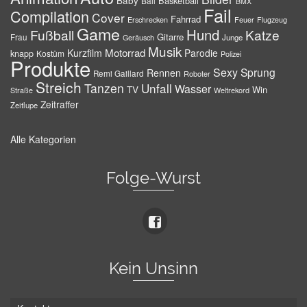
Baby
Basketball
Ball
BMX
Fail
Compilation
Cover
Fahrrad
Erschrecken
Feuer
Flugzeug
Game
Hund
Fußball
Katze
Gitarre
Frau
Junge
Geräusch
Musik
Motorrad
Kurzfilm
Parodie
knapp
Kostüm
Polizei
Produkte
Sexy
Sprung
Rennen
Remi Gaillard
Roboter
Streich
Tanzen
Unfall
Wasser
TV
Win
Weltrekord
Straße
Zeitraffer
Zeitlupe
Alle Kategorien
Folge-Wurst
Kein Unsinn