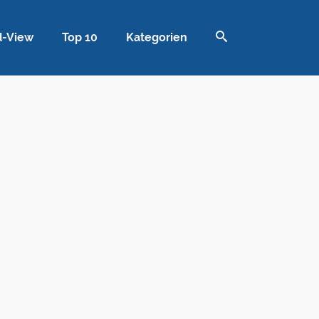
d-View
Top 10
Kategorien