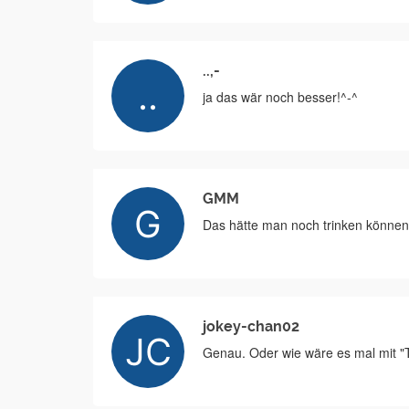
..,-
ja das wär noch besser!^-^
GMM
Das hätte man noch trinken können 
jokey-chan02
Genau. Oder wie wäre es mal mit "To