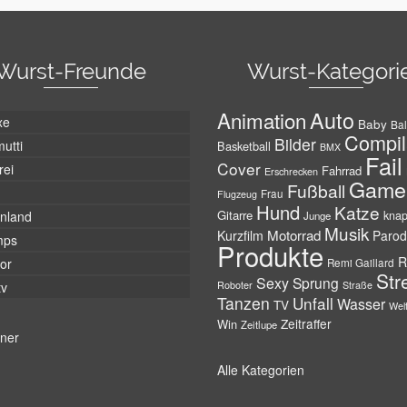
Wurst-Freunde
Wurst-Kategori
Auto
Animation
xe
Baby
Bal
Compil
Bilder
utti
Basketball
BMX
Fail
Cover
rei
Fahrrad
Erschrecken
Game
Fußball
Frau
Flugzeug
Hund
Katze
Gitarre
nland
kna
Junge
Musik
Motorrad
Kurzfilm
Parod
mps
Produkte
R
tor
Remi Gaillard
Str
Sexy
Sprung
Roboter
tv
Straße
Tanzen
Unfall
Wasser
TV
Wel
Zeitraffer
Win
Zeitlupe
tner
Alle Kategorien