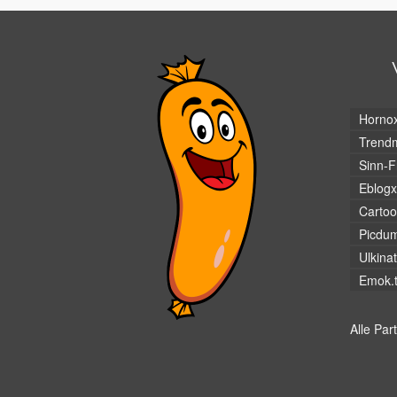
Horno
Trendm
Sinn-F
Eblogx
Cartoo
Picdu
Ulkina
Emok.
Alle Par