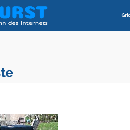
Gri
ste