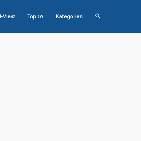
d-View
Top 10
Kategorien