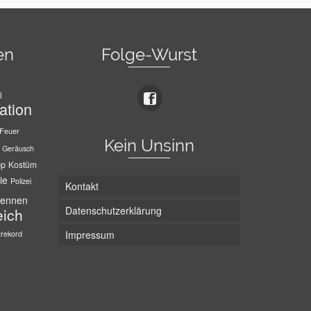
en
Folge-Wurst
l
ation
Feuer
Kein Unsinn
Geräusch
pp
Kostüm
ie
Polizei
Kontakt
ennen
Datenschutzerklärung
eich
trekord
Impressum