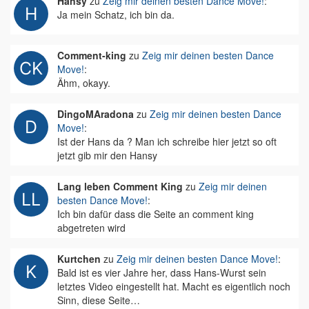
Hansy
zu
Zeig mir deinen besten Dance Move!
:
Ja mein Schatz, ich bin da.
Comment-king
zu
Zeig mir deinen besten Dance
Move!
:
Ähm, okayy.
DingoMAradona
zu
Zeig mir deinen besten Dance
Move!
:
Ist der Hans da ? Man ich schreibe hier jetzt so oft
jetzt gib mir den Hansy
Lang leben Comment King
zu
Zeig mir deinen
besten Dance Move!
:
Ich bin dafür dass die Seite an comment king
abgetreten wird
Kurtchen
zu
Zeig mir deinen besten Dance Move!
:
Bald ist es vier Jahre her, dass Hans-Wurst sein
letztes Video eingestellt hat. Macht es eigentlich noch
Sinn, diese Seite…