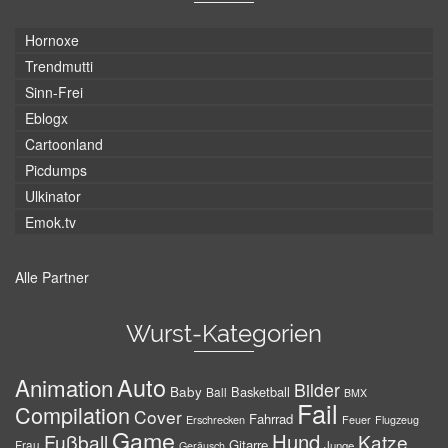
Hornoxe
Trendmutti
Sinn-Frei
Eblogx
Cartoonland
Picdumps
Ulkinator
Emok.tv
Alle Partner
Wurst-Kategorien
Auto
Animation
Bilder
Baby
Basketball
Ball
BMX
Fail
Compilation
Cover
Fahrrad
Erschrecken
Feuer
Flugzeug
Game
Hund
Fußball
Katze
Gitarre
Frau
Junge
Geräusch