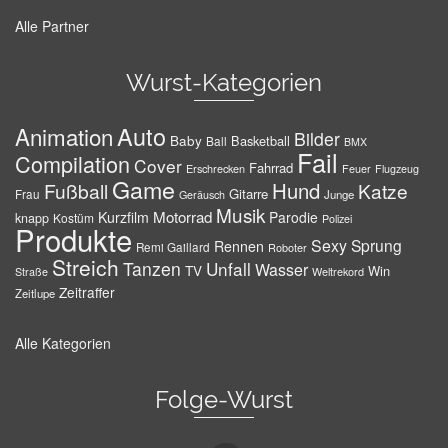
Alle Partner
Wurst-Kategorien
Auto
Animation
Bilder
Baby
Basketball
Ball
BMX
Fail
Compilation
Cover
Fahrrad
Erschrecken
Feuer
Flugzeug
Game
Hund
Fußball
Katze
Gitarre
Frau
Junge
Geräusch
Musik
Motorrad
Kurzfilm
Parodie
knapp
Kostüm
Polizei
Produkte
Sexy
Sprung
Rennen
Remi Gaillard
Roboter
Streich
Tanzen
Unfall
Wasser
TV
Win
Weltrekord
Straße
Zeitraffer
Zeitlupe
Alle Kategorien
Folge-Wurst