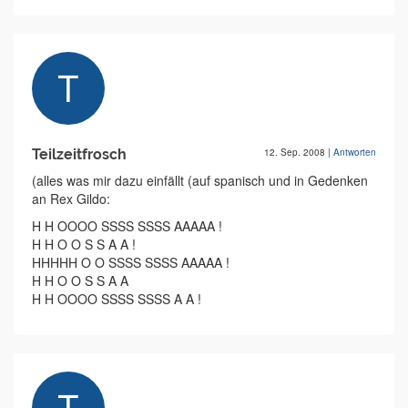
Teilzeitfrosch
12. Sep. 2008
|
Antworten
(alles was mir dazu einfällt (auf spanisch und in Gedenken
an Rex Gildo:
H H OOOO SSSS SSSS AAAAA !
H H O O S S A A !
HHHHH O O SSSS SSSS AAAAA !
H H O O S S A A
H H OOOO SSSS SSSS A A !