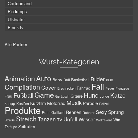
Cartoonland
Picdumps
Ulkinator
Emok.tv
Alle Partner
Wurst-Kategorien
Auto
Animation
Bilder
Baby
Basketball
Ball
BMX
Fail
Compilation
Cover
Fahrrad
Erschrecken
Feuer
Flugzeug
Game
Hund
Fußball
Katze
Gitarre
Frau
Junge
Geräusch
Musik
Motorrad
Kurzfilm
Parodie
knapp
Kostüm
Polizei
Produkte
Sexy
Sprung
Rennen
Remi Gaillard
Roboter
Streich
Tanzen
Unfall
Wasser
TV
Win
Weltrekord
Straße
Zeitraffer
Zeitlupe