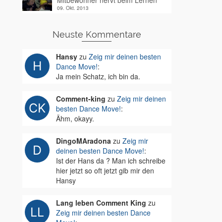
Mitbewohner nervt beim Lernen
09. Okt. 2013
Neuste Kommentare
Hansy
zu
Zeig mir deinen besten
Dance Move!
:
Ja mein Schatz, ich bin da.
Comment-king
zu
Zeig mir deinen
besten Dance Move!
:
Ähm, okayy.
DingoMAradona
zu
Zeig mir
deinen besten Dance Move!
:
Ist der Hans da ? Man ich schreibe
hier jetzt so oft jetzt gib mir den
Hansy
Lang leben Comment King
zu
Zeig mir deinen besten Dance