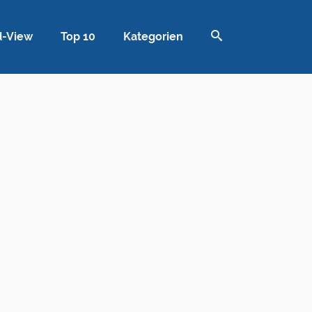
d-View
Top 10
Kategorien