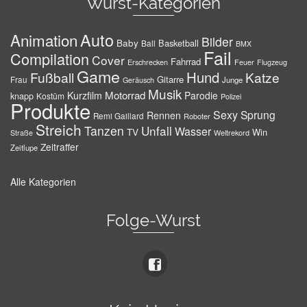
Wurst-Kategorien
Auto
Animation
Bilder
Baby
Basketball
Ball
BMX
Fail
Compilation
Cover
Fahrrad
Erschrecken
Feuer
Flugzeug
Game
Hund
Fußball
Katze
Gitarre
Frau
Junge
Geräusch
Musik
Motorrad
Kurzfilm
Parodie
knapp
Kostüm
Polizei
Produkte
Sexy
Sprung
Rennen
Remi Gaillard
Roboter
Streich
Tanzen
Unfall
Wasser
TV
Win
Weltrekord
Straße
Zeitraffer
Zeitlupe
Alle Kategorien
Folge-Wurst