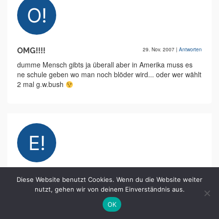
OMG!!!!
29. Nov. 2007
|
Antworten
dumme Mensch gibts ja überall aber in Amerika muss es
ne schule geben wo man noch blöder wird... oder wer wählt
2 mal g.w.bush
europa!
29. Nov. 2007
|
Antworten
Diese Website benutzt Cookies. Wenn du die Website weiter
nutzt, gehen wir von deinem Einverständnis aus.
haha Ignoranten!
aber das wird ncihts daran ändern, das europa amerika
OK
irgendwann mal überholen wird in der globalisierung!!!