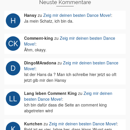
Neuste Kommentare
Hansy
zu
Zeig mir deinen besten Dance Move!
:
Ja mein Schatz, ich bin da.
Comment-king
zu
Zeig mir deinen besten Dance
Move!
:
Ähm, okayy.
DingoMAradona
zu
Zeig mir deinen besten Dance
Move!
:
Ist der Hans da ? Man ich schreibe hier jetzt so oft
jetzt gib mir den Hansy
Lang leben Comment King
zu
Zeig mir deinen
besten Dance Move!
:
Ich bin dafür dass die Seite an comment king
abgetreten wird
Kurtchen
zu
Zeig mir deinen besten Dance Move!
:
Bald ist es vier Jahre her, dass Hans-Wurst sein