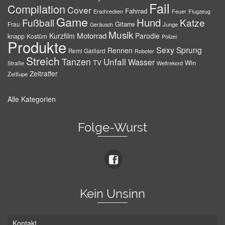
Fail
Compilation
Cover
Fahrrad
Erschrecken
Feuer
Flugzeug
Game
Hund
Fußball
Katze
Gitarre
Frau
Junge
Geräusch
Musik
Motorrad
Kurzfilm
Parodie
knapp
Kostüm
Polizei
Produkte
Sexy
Sprung
Rennen
Remi Gaillard
Roboter
Streich
Tanzen
Unfall
Wasser
TV
Win
Weltrekord
Straße
Zeitraffer
Zeitlupe
Alle Kategorien
Folge-Wurst
Kein Unsinn
Kontakt