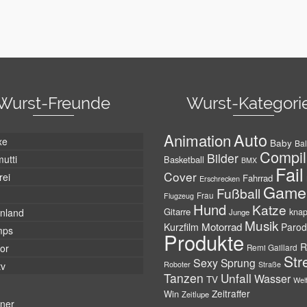
Wurst-Freunde
Wurst-Kategori
Auto
Animation
xe
Baby
Bal
Compil
Bilder
utti
Basketball
BMX
Fail
Cover
rei
Fahrrad
Erschrecken
Game
Fußball
Frau
Flugzeug
Hund
Katze
Gitarre
nland
kna
Junge
Musik
Motorrad
Kurzfilm
Parod
mps
Produkte
R
tor
Remi Gaillard
Str
Sexy
Sprung
Roboter
tv
Straße
Tanzen
Unfall
Wasser
TV
Wel
Zeitraffer
Win
Zeitlupe
tner