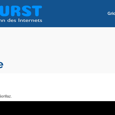
Gri
e
orillaz.