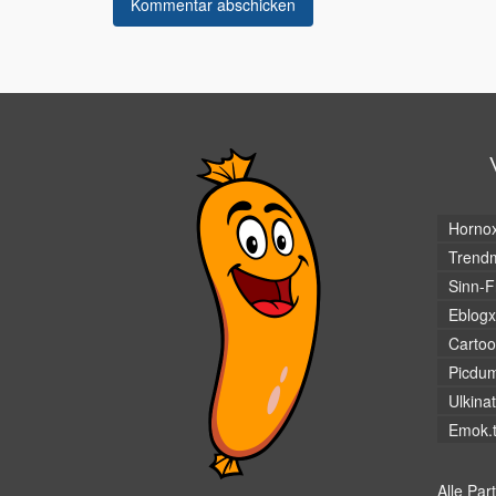
Horno
Trendm
Sinn-F
Eblogx
Cartoo
Picdu
Ulkina
Emok.
Alle Par