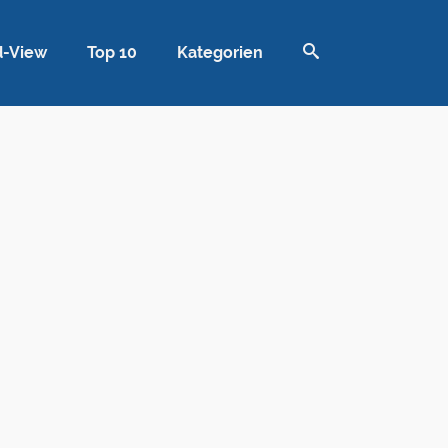
d-View
Top 10
Kategorien