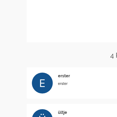
4
erster
erster
ültje