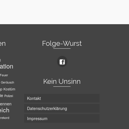
en
Folge-Wurst
l
ation
Feuer
Kein Unsinn
Geräusch
pp
Kostüm
ie
Polizei
Kontakt
ennen
Datenschutzerklärung
eich
trekord
Impressum