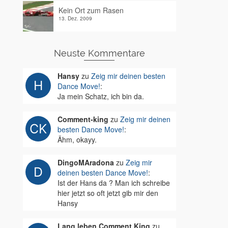
Kein Ort zum Rasen
13. Dez. 2009
Neuste Kommentare
Hansy
zu
Zeig mir deinen besten
Dance Move!
:
Ja mein Schatz, ich bin da.
Comment-king
zu
Zeig mir deinen
besten Dance Move!
:
Ähm, okayy.
DingoMAradona
zu
Zeig mir
deinen besten Dance Move!
:
Ist der Hans da ? Man ich schreibe
hier jetzt so oft jetzt gib mir den
Hansy
Lang leben Comment King
zu