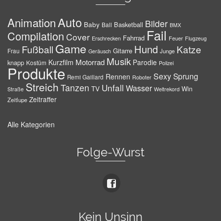
Auto
Animation
Bilder
Baby
Basketball
Ball
BMX
Fail
Compilation
Cover
Fahrrad
Erschrecken
Feuer
Flugzeug
Game
Hund
Fußball
Katze
Gitarre
Frau
Junge
Geräusch
Musik
Motorrad
Kurzfilm
Parodie
knapp
Kostüm
Polizei
Produkte
Sexy
Sprung
Rennen
Remi Gaillard
Roboter
Streich
Tanzen
Unfall
Wasser
TV
Win
Weltrekord
Straße
Zeitraffer
Zeitlupe
Alle Kategorien
Folge-Wurst
Kein Unsinn