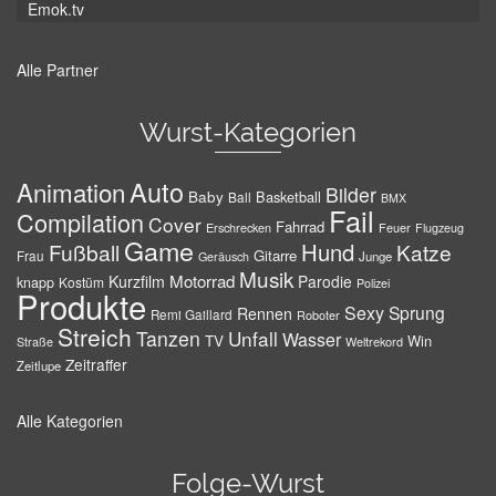
Emok.tv
Alle Partner
Wurst-Kategorien
Auto
Animation
Bilder
Baby
Basketball
Ball
BMX
Fail
Compilation
Cover
Fahrrad
Erschrecken
Feuer
Flugzeug
Game
Hund
Fußball
Katze
Gitarre
Frau
Junge
Geräusch
Musik
Motorrad
Kurzfilm
Parodie
knapp
Kostüm
Polizei
Produkte
Sexy
Sprung
Rennen
Remi Gaillard
Roboter
Streich
Tanzen
Unfall
Wasser
TV
Win
Weltrekord
Straße
Zeitraffer
Zeitlupe
Alle Kategorien
Folge-Wurst