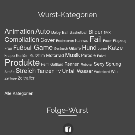
Wurst-Kategorien
Auto
Animation
Bilder
Baby
Basketball
Ball
BMX
Fail
Compilation
Cover
Fahrrad
Erschrecken
Feuer
Flugzeug
Game
Hund
Fußball
Katze
Gitarre
Frau
Junge
Geräusch
Musik
Motorrad
Kurzfilm
Parodie
knapp
Kostüm
Polizei
Produkte
Sexy
Sprung
Rennen
Remi Gaillard
Roboter
Streich
Tanzen
Unfall
Wasser
TV
Win
Weltrekord
Straße
Zeitraffer
Zeitlupe
Alle Kategorien
Folge-Wurst