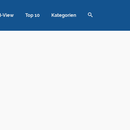
d-View
Top 10
Kategorien