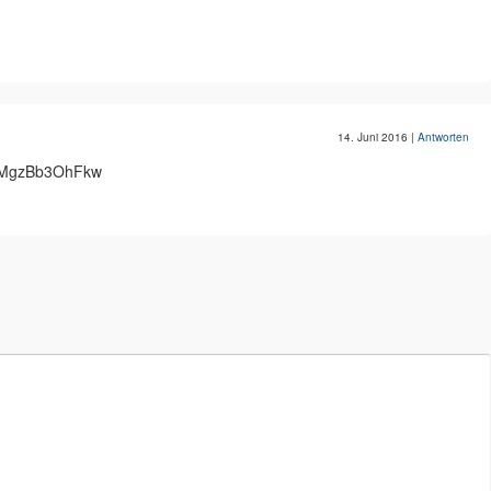
14. Juni 2016
|
Antworten
v=MgzBb3OhFkw