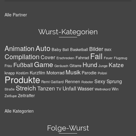
Alle Partner
Wurst-Kategorien
Auto
Animation
Bilder
Baby
Basketball
Ball
BMX
Fail
Compilation
Cover
Fahrrad
Erschrecken
Feuer
Flugzeug
Game
Hund
Fußball
Katze
Gitarre
Frau
Junge
Geräusch
Musik
Motorrad
Kurzfilm
Parodie
knapp
Kostüm
Polizei
Produkte
Sexy
Sprung
Rennen
Remi Gaillard
Roboter
Streich
Tanzen
Unfall
Wasser
TV
Win
Weltrekord
Straße
Zeitraffer
Zeitlupe
Alle Kategorien
Folge-Wurst