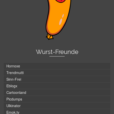
Wurst-Freunde
Hornoxe
Trendmutti
Sinn-Frei
Eblogx
Cartoonland
Picdumps
Ulkinator
Emok.tv