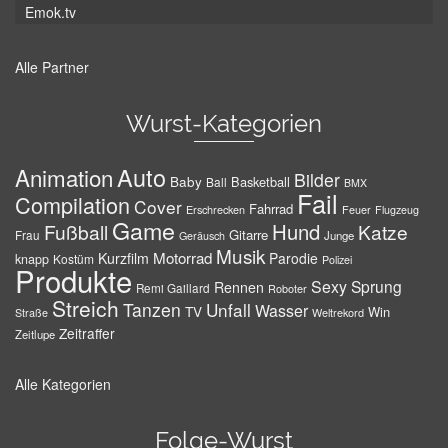
Emok.tv
Alle Partner
Wurst-Kategorien
Auto
Animation
Bilder
Baby
Basketball
Ball
BMX
Fail
Compilation
Cover
Fahrrad
Erschrecken
Feuer
Flugzeug
Game
Hund
Fußball
Katze
Gitarre
Frau
Junge
Geräusch
Musik
Motorrad
Kurzfilm
Parodie
knapp
Kostüm
Polizei
Produkte
Sexy
Sprung
Rennen
Remi Gaillard
Roboter
Streich
Tanzen
Unfall
Wasser
TV
Win
Weltrekord
Straße
Zeitraffer
Zeitlupe
Alle Kategorien
Folge-Wurst