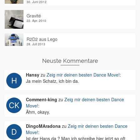
30. Juni 2012
Gravité
22. Apr. 2010
R2D2 aus Lego
28. Juli 2013
Neuste Kommentare
Hansy
zu
Zeig mir deinen besten Dance Move!
:
Ja mein Schatz, ich bin da.
Comment-king
zu
Zeig mir deinen besten Dance
Move!
:
Ähm, okayy.
DingoMAradona
zu
Zeig mir deinen besten Dance
Move!
:
Ist der Hans da ? Man ich schreibe hier jetzt so oft