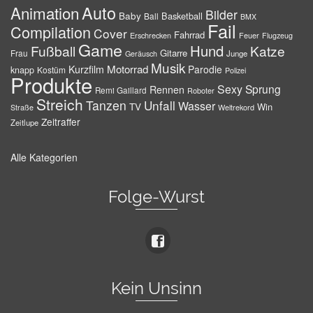
Auto
Animation
Bilder
Baby
Basketball
Ball
BMX
Fail
Compilation
Cover
Fahrrad
Erschrecken
Feuer
Flugzeug
Game
Hund
Fußball
Katze
Gitarre
Frau
Junge
Geräusch
Musik
Motorrad
Kurzfilm
Parodie
knapp
Kostüm
Polizei
Produkte
Sexy
Sprung
Rennen
Remi Gaillard
Roboter
Streich
Tanzen
Unfall
Wasser
TV
Win
Weltrekord
Straße
Zeitraffer
Zeitlupe
Alle Kategorien
Folge-Wurst
Kein Unsinn