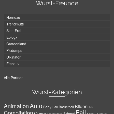
Wurst-Freunde
Hornoxe
Trendmutti
Sinn-Frei
Eblogx
Cartoonland
Picdumps
Ulkinator
Emok.tv
Alle Partner
Wurst-Kategorien
Auto
Animation
Bilder
Baby
Basketball
Ball
BMX
Fail
Compilation
Cover
Fahrrad
Erschrecken
Feuer
Flugzeug