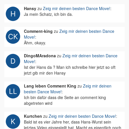
Hansy
zu
Zeig mir deinen besten Dance Move!
:
Ja mein Schatz, ich bin da.
Comment-king
zu
Zeig mir deinen besten Dance
Move!
:
Ähm, okayy.
DingoMAradona
zu
Zeig mir deinen besten Dance
Move!
:
Ist der Hans da ? Man ich schreibe hier jetzt so oft
jetzt gib mir den Hansy
Lang leben Comment King
zu
Zeig mir deinen
besten Dance Move!
:
Ich bin dafür dass die Seite an comment king
abgetreten wird
Kurtchen
zu
Zeig mir deinen besten Dance Move!
:
Bald ist es vier Jahre her, dass Hans-Wurst sein
letztes Video eingestellt hat. Macht es eigentlich noch