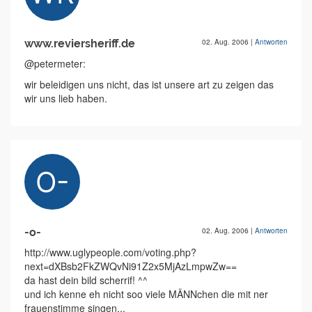
www.reviersheriff.de
02. Aug. 2006
|
Antworten
@petermeter:
wir beleidigen uns nicht, das ist unsere art zu zeigen das
wir uns lieb haben.
-o-
02. Aug. 2006
|
Antworten
http://www.uglypeople.com/voting.php?
next=dXBsb2FkZWQvNi91Z2x5MjAzLmpwZw==
da hast dein bild scherrif! ^^
und ich kenne eh nicht soo viele MÄNNchen die mit ner
frauenstimme singen...