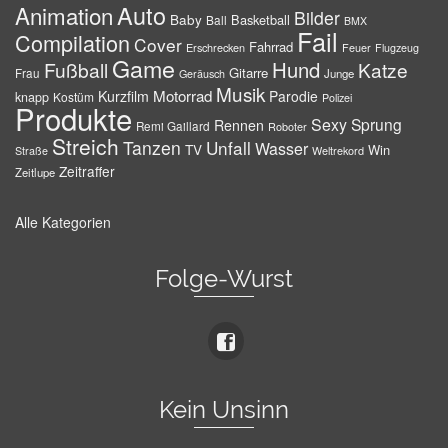
Auto
Animation
Bilder
Baby
Basketball
Ball
BMX
Fail
Compilation
Cover
Fahrrad
Erschrecken
Feuer
Flugzeug
Game
Hund
Fußball
Katze
Gitarre
Frau
Junge
Geräusch
Musik
Motorrad
Kurzfilm
Parodie
knapp
Kostüm
Polizei
Produkte
Sexy
Sprung
Rennen
Remi Gaillard
Roboter
Streich
Tanzen
Unfall
Wasser
TV
Win
Weltrekord
Straße
Zeitraffer
Zeitlupe
Alle Kategorien
Folge-Wurst
Kein Unsinn