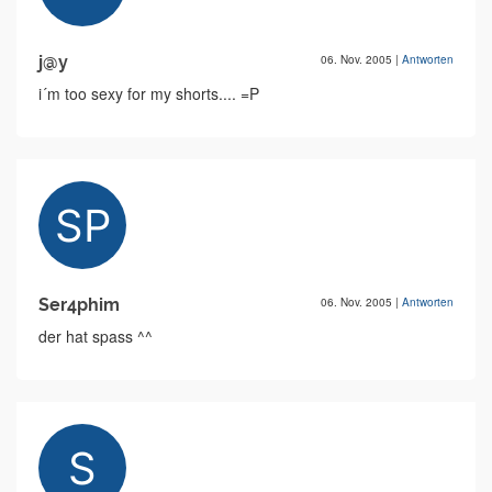
j@y
06. Nov. 2005
|
Antworten
i´m too sexy for my shorts.... =P
Ser4phim
06. Nov. 2005
|
Antworten
der hat spass ^^