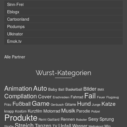
Sinn-Frei
Eblogx
Cartoonland
Picdumps
Ulkinator
Emok.tv
Alle Partner
Wurst-Kategorien
Auto
Animation
Bilder
Baby
Basketball
Ball
BMX
Fail
Compilation
Cover
Fahrrad
Erschrecken
Feuer
Flugzeug
Game
Hund
Fußball
Katze
Gitarre
Frau
Junge
Geräusch
Musik
Motorrad
Kurzfilm
Parodie
knapp
Kostüm
Polizei
Produkte
Sexy
Sprung
Rennen
Remi Gaillard
Roboter
Streich
Tanzen
Unfall
Wasser
TV
Win
Weltrekord
Straße