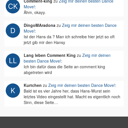
Comment-king
zu
Zeig mir deinen besten Dance
Move!
:
Ähm, okayy.
DingoMAradona
zu
Zeig mir deinen besten Dance
Move!
:
Ist der Hans da ? Man ich schreibe hier jetzt so oft
jetzt gib mir den Hansy
Lang leben Comment King
zu
Zeig mir deinen
besten Dance Move!
:
Ich bin dafür dass die Seite an comment king
abgetreten wird
Kurtchen
zu
Zeig mir deinen besten Dance Move!
:
Bald ist es vier Jahre her, dass Hans-Wurst sein
letztes Video eingestellt hat. Macht es eigentlich noch
Sinn, diese Seite…