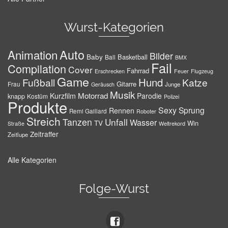
Wurst-Kategorien
Auto
Animation
Bilder
Baby
Basketball
Ball
BMX
Fail
Compilation
Cover
Fahrrad
Erschrecken
Feuer
Flugzeug
Game
Hund
Fußball
Katze
Gitarre
Frau
Junge
Geräusch
Musik
Motorrad
Kurzfilm
Parodie
knapp
Kostüm
Polizei
Produkte
Sexy
Sprung
Rennen
Remi Gaillard
Roboter
Streich
Tanzen
Unfall
Wasser
TV
Win
Weltrekord
Straße
Zeitraffer
Zeitlupe
Alle Kategorien
Folge-Wurst