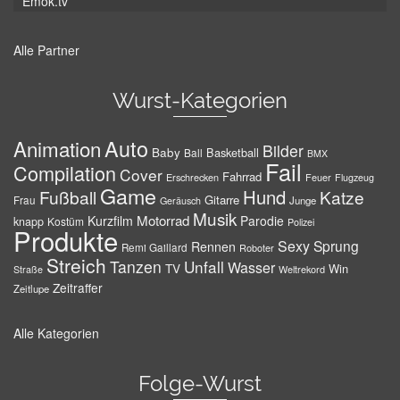
Emok.tv
Alle Partner
Wurst-Kategorien
Auto
Animation
Bilder
Baby
Basketball
Ball
BMX
Fail
Compilation
Cover
Fahrrad
Erschrecken
Feuer
Flugzeug
Game
Hund
Fußball
Katze
Gitarre
Frau
Junge
Geräusch
Musik
Motorrad
Kurzfilm
Parodie
knapp
Kostüm
Polizei
Produkte
Sexy
Sprung
Rennen
Remi Gaillard
Roboter
Streich
Tanzen
Unfall
Wasser
TV
Win
Weltrekord
Straße
Zeitraffer
Zeitlupe
Alle Kategorien
Folge-Wurst