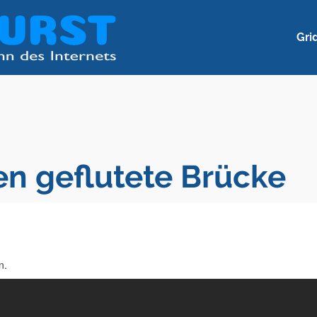
Gri
n geflutete Brücke
n.