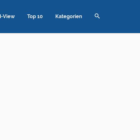
d-View
Top 10
Kategorien