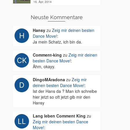
16. Apr. 2014
Neuste Kommentare
Hansy
zu
Zeig mir deinen besten
Dance Move!
:
Ja mein Schatz, ich bin da.
Comment-king
zu
Zeig mir deinen
besten Dance Move!
:
Ähm, okayy.
DingoMAradona
zu
Zeig mir
deinen besten Dance Move!
:
Ist der Hans da ? Man ich schreibe
hier jetzt so oft jetzt gib mir den
Hansy
Lang leben Comment King
zu
Zeig mir deinen besten Dance
Move!
: