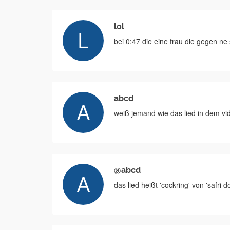
lol
bei 0:47 die eine frau die gegen ne 
abcd
weiß jemand wie das lied in dem vi
@abcd
das lied heißt 'cockring' von 'safri 