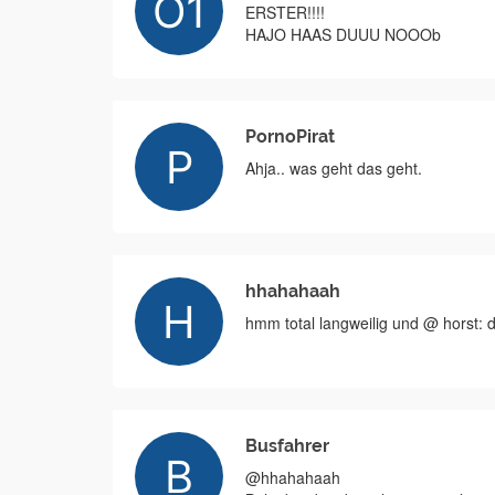
ERSTER!!!!
HAJO HAAS DUUU NOOOb
PornoPirat
Ahja.. was geht das geht.
hhahahaah
hmm total langweilig und @ horst: d
Busfahrer
@hhahahaah