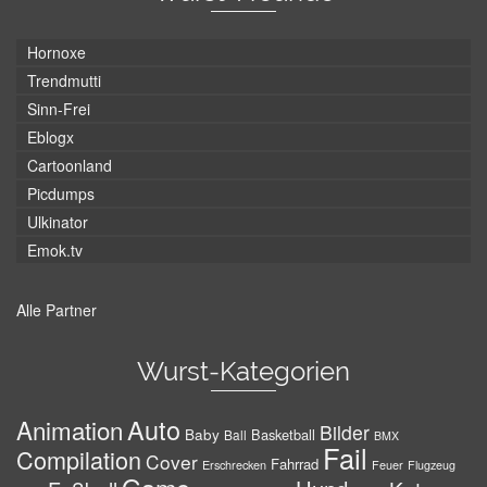
Hornoxe
Trendmutti
Sinn-Frei
Eblogx
Cartoonland
Picdumps
Ulkinator
Emok.tv
Alle Partner
Wurst-Kategorien
Auto
Animation
Bilder
Baby
Basketball
Ball
BMX
Fail
Compilation
Cover
Fahrrad
Erschrecken
Feuer
Flugzeug