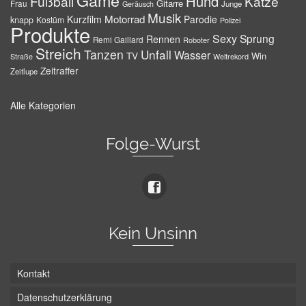
Game
Hund
Fußball
Katze
Gitarre
Frau
Junge
Geräusch
Musik
Motorrad
Kurzfilm
Parodie
knapp
Kostüm
Polizei
Produkte
Sexy
Sprung
Rennen
Remi Gaillard
Roboter
Streich
Tanzen
Unfall
Wasser
TV
Win
Weltrekord
Straße
Zeitraffer
Zeitlupe
Alle Kategorien
Folge-Wurst
Kein Unsinn
Kontakt
Datenschutzerklärung