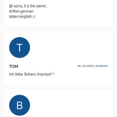
@ sorry, it`s the same:
driften:german
sliden:english;-)
TOM
08. Juli 2009
|
Antworten
Ich liebe Subaru Impreza^^