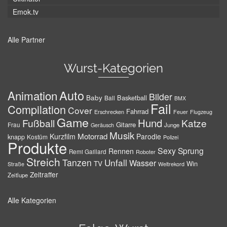
Emok.tv
Alle Partner
Wurst-Kategorien
Auto
Animation
Bilder
Baby
Basketball
Ball
BMX
Fail
Compilation
Cover
Fahrrad
Erschrecken
Feuer
Flugzeug
Game
Hund
Fußball
Katze
Gitarre
Frau
Junge
Geräusch
Musik
Motorrad
Kurzfilm
Parodie
knapp
Kostüm
Polizei
Produkte
Sexy
Sprung
Rennen
Remi Gaillard
Roboter
Streich
Tanzen
Unfall
Wasser
TV
Win
Weltrekord
Straße
Zeitraffer
Zeitlupe
Alle Kategorien