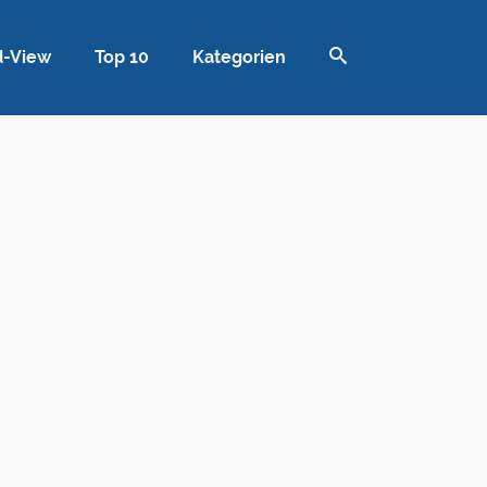
d-View
Top 10
Kategorien