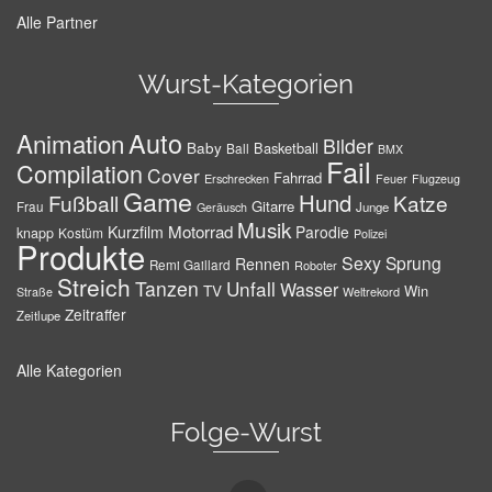
Alle Partner
Wurst-Kategorien
Auto
Animation
Bilder
Baby
Basketball
Ball
BMX
Fail
Compilation
Cover
Fahrrad
Erschrecken
Feuer
Flugzeug
Game
Hund
Fußball
Katze
Gitarre
Frau
Junge
Geräusch
Musik
Motorrad
Kurzfilm
Parodie
knapp
Kostüm
Polizei
Produkte
Sexy
Sprung
Rennen
Remi Gaillard
Roboter
Streich
Tanzen
Unfall
Wasser
TV
Win
Weltrekord
Straße
Zeitraffer
Zeitlupe
Alle Kategorien
Folge-Wurst