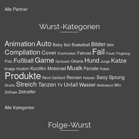
Alle Partner
Wurst-Kategorien
Auto
Animation
Bilder
Baby
Basketball
Ball
BMX
Fail
Compilation
Cover
Fahrrad
Erschrecken
Feuer
Flugzeug
Game
Hund
Fußball
Katze
Gitarre
Frau
Junge
Geräusch
Musik
Motorrad
Kurzfilm
Parodie
knapp
Kostüm
Polizei
Produkte
Sexy
Sprung
Rennen
Remi Gaillard
Roboter
Streich
Tanzen
Unfall
Wasser
TV
Win
Weltrekord
Straße
Zeitraffer
Zeitlupe
Alle Kategorien
Folge-Wurst