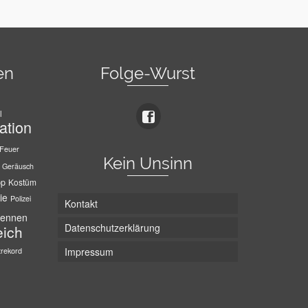
en
Folge-Wurst
l
ation
Feuer
Kein Unsinn
Geräusch
pp
Kostüm
ie
Polizei
Kontakt
ennen
Datenschutzerklärung
eich
trekord
Impressum