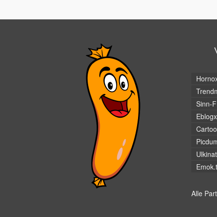
Horno
Trendm
Sinn-F
Eblogx
Cartoo
Picdu
Ulkina
Emok.
Alle Par