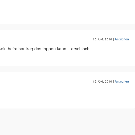
15. Okt. 2010
|
Antworten
l kein heiratsantrag das toppen kann... arschloch
15. Okt. 2010
|
Antworten