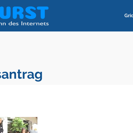
Gri
santrag