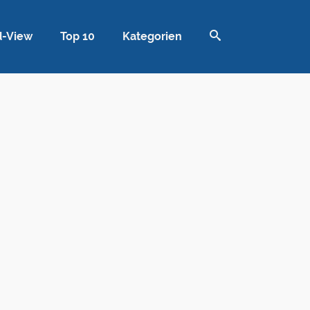
d-View
Top 10
Kategorien