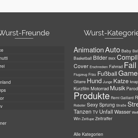
Wurst-Freunde
Wurst-Kategori
Auto
Animation
xe
Baby
Bal
Compil
Bilder
utti
Basketball
BMX
Fail
Cover
rei
Fahrrad
Erschrecken
Game
Fußball
Frau
Flugzeug
Hund
Katze
Gitarre
nland
kna
Junge
Musik
Motorrad
Kurzfilm
Parod
mps
Produkte
R
tor
Remi Gaillard
Str
Sexy
Sprung
Roboter
tv
Straße
Tanzen
Unfall
Wasser
TV
Wel
Zeitraffer
Win
Zeitlupe
tner
Alle Kategorien