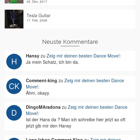
29. Dez. 2017
Tesla Guitar
17. Feb. 2008
Neuste Kommentare
Hansy
zu
Zeig mir deinen besten Dance Move!
:
Ja mein Schatz, ich bin da.
Comment-king
zu
Zeig mir deinen besten Dance
Move!
:
Ähm, okayy.
DingoMAradona
zu
Zeig mir deinen besten Dance
Move!
:
Ist der Hans da ? Man ich schreibe hier jetzt so oft
jetzt gib mir den Hansy
Lang leben Comment King
zu
Zeig mir deinen