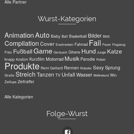
Alle Partner
Wurst-Kategorien
Auto
Animation
Bilder
Baby
Basketball
Ball
BMX
Fail
Compilation
Cover
Fahrrad
Erschrecken
Feuer
Flugzeug
Game
Hund
Fußball
Katze
Gitarre
Frau
Junge
Geräusch
Musik
Motorrad
Kurzfilm
Parodie
knapp
Kostüm
Polizei
Produkte
Sexy
Sprung
Rennen
Remi Gaillard
Roboter
Streich
Tanzen
Unfall
Wasser
TV
Win
Weltrekord
Straße
Zeitraffer
Zeitlupe
Alle Kategorien
Folge-Wurst