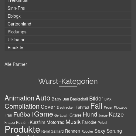
Trendmutti
Sinn-Frei
Eblogx
Cartoonland
Picdumps
Ulkinator
Emok.tv
Alle Partner
Wurst-Kategorien
Auto
Animation
Bilder
Baby
Basketball
Ball
BMX
Fail
Compilation
Cover
Fahrrad
Erschrecken
Feuer
Flugzeug
Game
Hund
Fußball
Katze
Gitarre
Frau
Junge
Geräusch
Musik
Motorrad
Kurzfilm
Parodie
knapp
Kostüm
Polizei
Produkte
Sexy
Sprung
Rennen
Remi Gaillard
Roboter