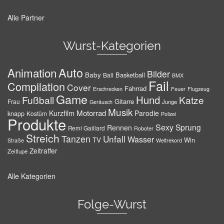
Alle Partner
Wurst-Kategorien
Auto
Animation
Bilder
Baby
Basketball
Ball
BMX
Fail
Compilation
Cover
Fahrrad
Erschrecken
Feuer
Flugzeug
Game
Hund
Fußball
Katze
Gitarre
Frau
Junge
Geräusch
Musik
Motorrad
Kurzfilm
Parodie
knapp
Kostüm
Polizei
Produkte
Sexy
Sprung
Rennen
Remi Gaillard
Roboter
Streich
Tanzen
Unfall
Wasser
TV
Win
Weltrekord
Straße
Zeitraffer
Zeitlupe
Alle Kategorien
Folge-Wurst