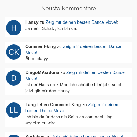
Neuste Kommentare
Hansy
zu
Zeig mir deinen besten Dance Move!
:
Ja mein Schatz, ich bin da.
Comment-king
zu
Zeig mir deinen besten Dance
Move!
:
Ähm, okayy.
DingoMAradona
zu
Zeig mir deinen besten Dance
Move!
:
Ist der Hans da ? Man ich schreibe hier jetzt so oft
jetzt gib mir den Hansy
Lang leben Comment King
zu
Zeig mir deinen
besten Dance Move!
:
Ich bin dafür dass die Seite an comment king
abgetreten wird
Kurtchen
zu
Zeig mir deinen besten Dance Move!
: