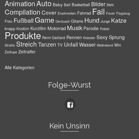
Auto
Animation
Bilder
Baby
Basketball
Ball
BMX
Fail
Compilation
Cover
Fahrrad
Erschrecken
Feuer
Flugzeug
Game
Hund
Fußball
Katze
Gitarre
Frau
Junge
Geräusch
Musik
Motorrad
Kurzfilm
Parodie
knapp
Kostüm
Polizei
Produkte
Sexy
Sprung
Rennen
Remi Gaillard
Roboter
Streich
Tanzen
Unfall
Wasser
TV
Win
Weltrekord
Straße
Zeitraffer
Zeitlupe
Alle Kategorien
Folge-Wurst
Kein Unsinn