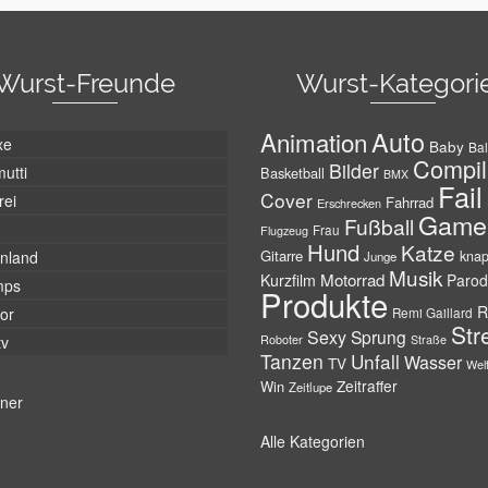
Wurst-Freunde
Wurst-Kategori
Auto
Animation
xe
Baby
Bal
Compil
Bilder
utti
Basketball
BMX
Fail
Cover
rei
Fahrrad
Erschrecken
Game
Fußball
Frau
Flugzeug
Hund
Katze
Gitarre
nland
kna
Junge
Musik
Motorrad
Kurzfilm
Parod
mps
Produkte
R
tor
Remi Gaillard
Str
Sexy
Sprung
Roboter
tv
Straße
Tanzen
Unfall
Wasser
TV
Wel
Zeitraffer
Win
Zeitlupe
tner
Alle Kategorien