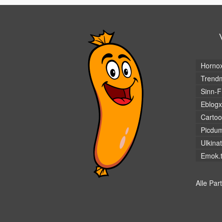
Horno
Trendm
Sinn-F
Eblogx
Cartoo
Picdu
Ulkina
Emok.
Alle Par