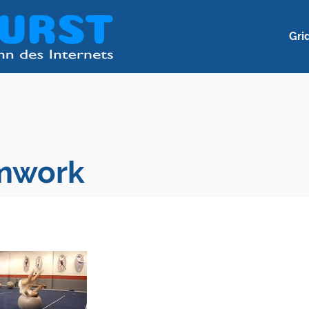
Gri
amwork