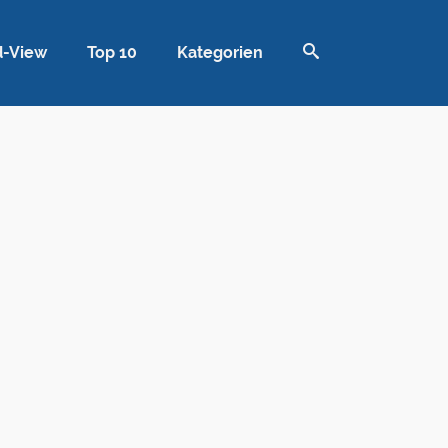
d-View
Top 10
Kategorien