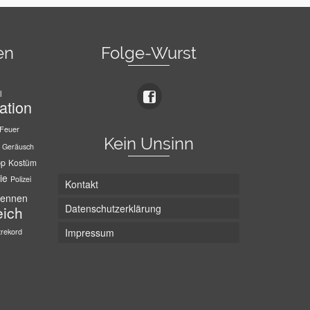
en
Folge-Wurst
l
ation
Feuer
Kein Unsinn
Geräusch
pp
Kostüm
ie
Polizei
Kontakt
ennen
Datenschutzerklärung
eich
trekord
Impressum