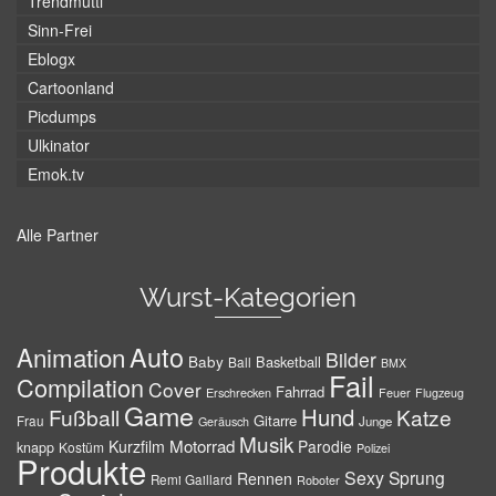
Trendmutti
Sinn-Frei
Eblogx
Cartoonland
Picdumps
Ulkinator
Emok.tv
Alle Partner
Wurst-Kategorien
Auto
Animation
Bilder
Baby
Basketball
Ball
BMX
Fail
Compilation
Cover
Fahrrad
Erschrecken
Feuer
Flugzeug
Game
Hund
Fußball
Katze
Gitarre
Frau
Junge
Geräusch
Musik
Motorrad
Kurzfilm
Parodie
knapp
Kostüm
Polizei
Produkte
Sexy
Sprung
Rennen
Remi Gaillard
Roboter