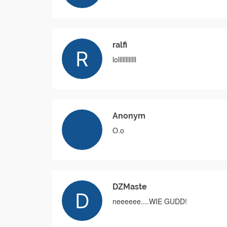
ralfi
lollllllllllll
Anonym
O.o
DZMaste
neeeeee....WIE GUDD!