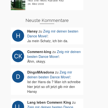
Not the Next Karate Kid
28. März 2008
Neuste Kommentare
Hansy
zu
Zeig mir deinen besten
Dance Move!
:
Ja mein Schatz, ich bin da.
Comment-king
zu
Zeig mir deinen
besten Dance Move!
:
Ähm, okayy.
DingoMAradona
zu
Zeig mir
deinen besten Dance Move!
:
Ist der Hans da ? Man ich schreibe
hier jetzt so oft jetzt gib mir den
Hansy
Lang leben Comment King
zu
Zeig mir deinen besten Dance