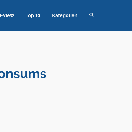
d-View
Top 10
Kategorien
konsums