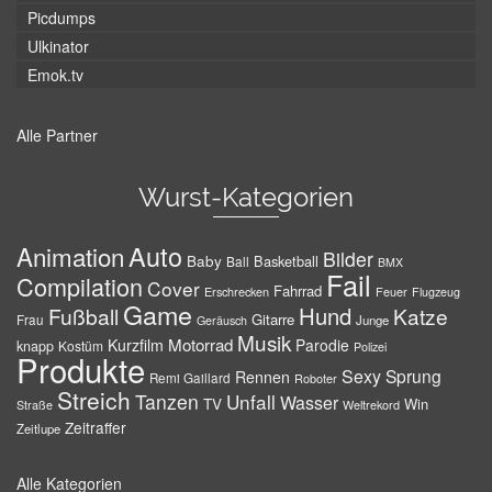
Picdumps
Ulkinator
Emok.tv
Alle Partner
Wurst-Kategorien
Auto
Animation
Bilder
Baby
Basketball
Ball
BMX
Fail
Compilation
Cover
Fahrrad
Erschrecken
Feuer
Flugzeug
Game
Hund
Fußball
Katze
Gitarre
Frau
Junge
Geräusch
Musik
Motorrad
Kurzfilm
Parodie
knapp
Kostüm
Polizei
Produkte
Sexy
Sprung
Rennen
Remi Gaillard
Roboter
Streich
Tanzen
Unfall
Wasser
TV
Win
Weltrekord
Straße
Zeitraffer
Zeitlupe
Alle Kategorien