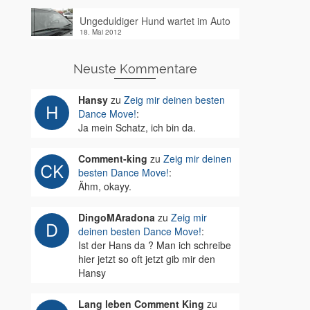
Ungeduldiger Hund wartet im Auto
18. Mai 2012
Neuste Kommentare
Hansy
zu
Zeig mir deinen besten
Dance Move!
:
Ja mein Schatz, ich bin da.
Comment-king
zu
Zeig mir deinen
besten Dance Move!
:
Ähm, okayy.
DingoMAradona
zu
Zeig mir
deinen besten Dance Move!
:
Ist der Hans da ? Man ich schreibe
hier jetzt so oft jetzt gib mir den
Hansy
Lang leben Comment King
zu