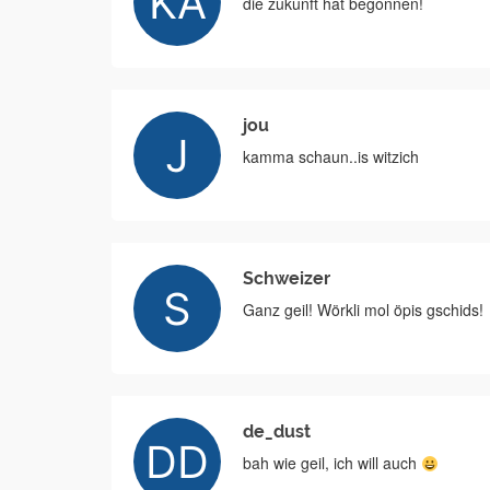
die zukunft hat begonnen!
jou
kamma schaun..is witzich
Schweizer
Ganz geil! Wörkli mol öpis gschids!
de_dust
bah wie geil, ich will auch