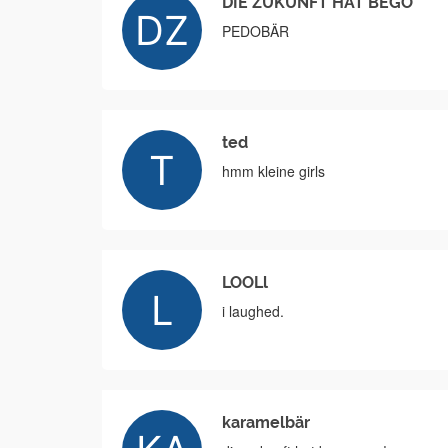
DIE ZUKUNFT HAT BEGO
PEDOBÄR
ted
hmm kleine girls
LOOLl
i laughed.
karamelbär