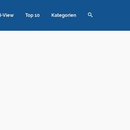
d-View
Top 10
Kategorien