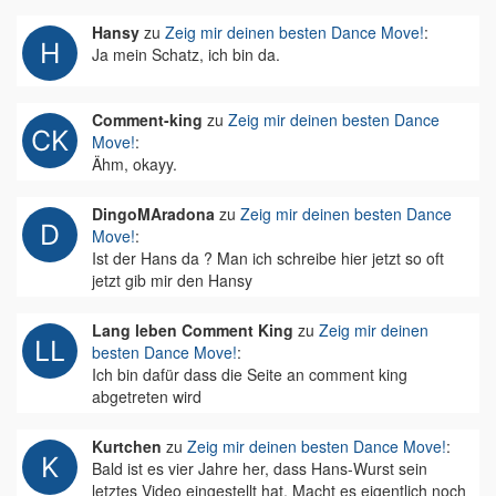
Hansy
zu
Zeig mir deinen besten Dance Move!
:
Ja mein Schatz, ich bin da.
Comment-king
zu
Zeig mir deinen besten Dance
Move!
:
Ähm, okayy.
DingoMAradona
zu
Zeig mir deinen besten Dance
Move!
:
Ist der Hans da ? Man ich schreibe hier jetzt so oft
jetzt gib mir den Hansy
Lang leben Comment King
zu
Zeig mir deinen
besten Dance Move!
:
Ich bin dafür dass die Seite an comment king
abgetreten wird
Kurtchen
zu
Zeig mir deinen besten Dance Move!
:
Bald ist es vier Jahre her, dass Hans-Wurst sein
letztes Video eingestellt hat. Macht es eigentlich noch