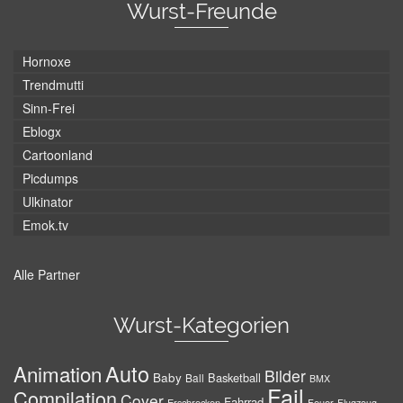
Wurst-Freunde
Hornoxe
Trendmutti
Sinn-Frei
Eblogx
Cartoonland
Picdumps
Ulkinator
Emok.tv
Alle Partner
Wurst-Kategorien
Auto
Animation
Bilder
Baby
Basketball
Ball
BMX
Fail
Compilation
Cover
Fahrrad
Erschrecken
Feuer
Flugzeug