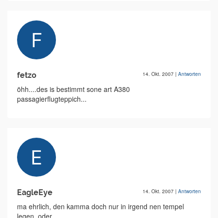
fetzo
14. Okt. 2007
|
Antworten
öhh....des is bestimmt sone art A380
passagierflugteppich...
EagleEye
14. Okt. 2007
|
Antworten
ma ehrlich, den kamma doch nur in irgend nen tempel
legen, oder