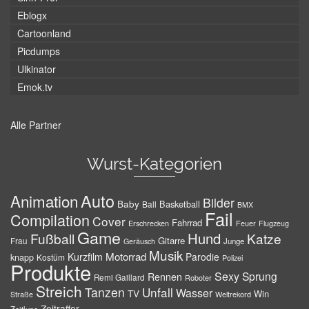
Eblogx
Cartoonland
Picdumps
Ulkinator
Emok.tv
Alle Partner
Wurst-Kategorien
Auto
Animation
Bilder
Baby
Basketball
Ball
BMX
Fail
Compilation
Cover
Fahrrad
Erschrecken
Feuer
Flugzeug
Game
Hund
Fußball
Katze
Gitarre
Frau
Junge
Geräusch
Musik
Motorrad
Kurzfilm
Parodie
knapp
Kostüm
Polizei
Produkte
Sexy
Sprung
Rennen
Remi Gaillard
Roboter
Streich
Tanzen
Unfall
Wasser
TV
Win
Weltrekord
Straße
Zeitraffer