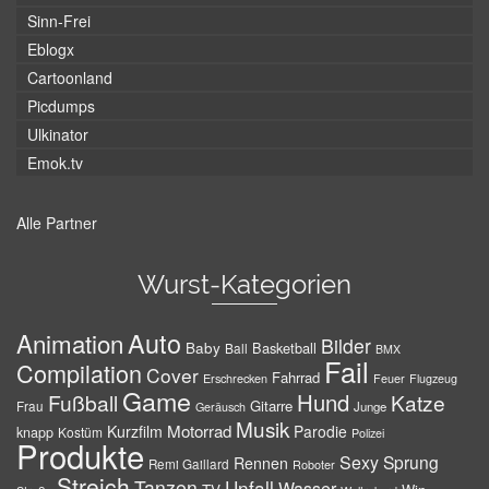
Sinn-Frei
Eblogx
Cartoonland
Picdumps
Ulkinator
Emok.tv
Alle Partner
Wurst-Kategorien
Auto
Animation
Bilder
Baby
Basketball
Ball
BMX
Fail
Compilation
Cover
Fahrrad
Erschrecken
Feuer
Flugzeug
Game
Hund
Fußball
Katze
Gitarre
Frau
Junge
Geräusch
Musik
Motorrad
Kurzfilm
Parodie
knapp
Kostüm
Polizei
Produkte
Sexy
Sprung
Rennen
Remi Gaillard
Roboter
Streich
Tanzen
Unfall
Wasser