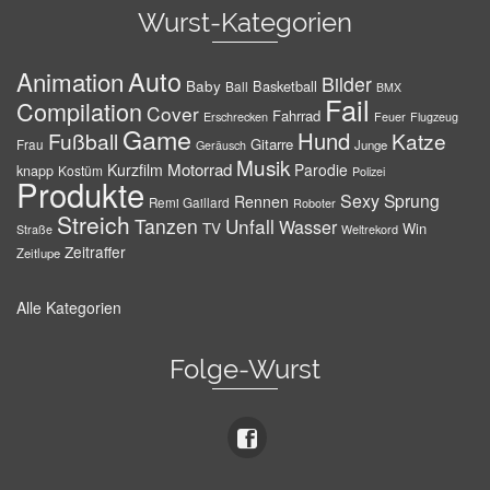
Wurst-Kategorien
Auto
Animation
Bilder
Baby
Basketball
Ball
BMX
Fail
Compilation
Cover
Fahrrad
Erschrecken
Feuer
Flugzeug
Game
Hund
Fußball
Katze
Gitarre
Frau
Junge
Geräusch
Musik
Motorrad
Kurzfilm
Parodie
knapp
Kostüm
Polizei
Produkte
Sexy
Sprung
Rennen
Remi Gaillard
Roboter
Streich
Tanzen
Unfall
Wasser
TV
Win
Weltrekord
Straße
Zeitraffer
Zeitlupe
Alle Kategorien
Folge-Wurst