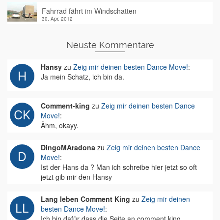
Fahrrad fährt im Windschatten
30. Apr. 2012
Neuste Kommentare
Hansy
zu
Zeig mir deinen besten Dance Move!
:
Ja mein Schatz, ich bin da.
Comment-king
zu
Zeig mir deinen besten Dance
Move!
:
Ähm, okayy.
DingoMAradona
zu
Zeig mir deinen besten Dance
Move!
:
Ist der Hans da ? Man ich schreibe hier jetzt so oft
jetzt gib mir den Hansy
Lang leben Comment King
zu
Zeig mir deinen
besten Dance Move!
:
Ich bin dafür dass die Seite an comment king