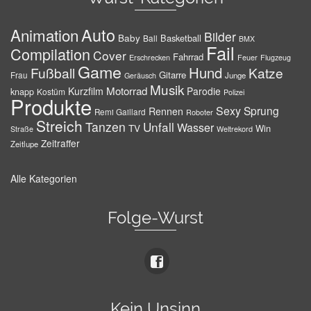
Auto
Animation
Bilder
Baby
Basketball
Ball
BMX
Fail
Compilation
Cover
Fahrrad
Erschrecken
Feuer
Flugzeug
Game
Hund
Fußball
Katze
Gitarre
Frau
Junge
Geräusch
Musik
Motorrad
Kurzfilm
Parodie
knapp
Kostüm
Polizei
Produkte
Sexy
Sprung
Rennen
Remi Gaillard
Roboter
Streich
Tanzen
Unfall
Wasser
TV
Win
Weltrekord
Straße
Zeitraffer
Zeitlupe
Alle Kategorien
Folge-Wurst
Kein Unsinn