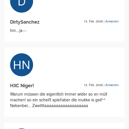
DirtySanchez
15. Feb. 2008
|
Antworten
hm...ja---
HXC Niger!
15. Feb. 2008
|
Antworten
Warum müssen die eigentlich immer wider so en müll
machen! so ein scheiß spiel!aber die mukke is geil^^
Nebenbei... Zweitttaaaaaaaaaaaaaaaaaaa