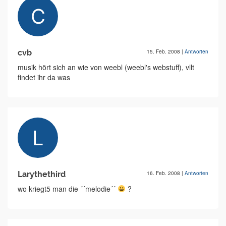
cvb
15. Feb. 2008
|
Antworten
musik hört sich an wie von weebl (weebl's webstuff), vllt
findet ihr da was
Larythethird
16. Feb. 2008
|
Antworten
wo kriegt5 man die ´´melodie´´
?