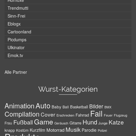
Hornoxe
Trendmutti
Sinn-Frei
Eblogx
Cartoonland
Picdumps
Ulkinator
Emok.tv
Alle Partner
Wurst-Kategorien
Auto
Animation
Bilder
Baby
Basketball
Ball
BMX
Fail
Compilation
Cover
Fahrrad
Erschrecken
Feuer
Flugzeug
Game
Hund
Fußball
Katze
Gitarre
Frau
Junge
Geräusch
Musik
Motorrad
Kurzfilm
Parodie
knapp
Kostüm
Polizei