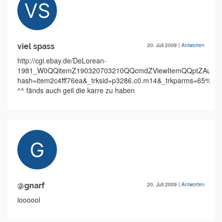
viel spass
20. Juli 2009
|
Antworten
http://cgi.ebay.de/DeLorean-
1981_W0QQitemZ190320703210QQcmdZViewItemQQptZAutomo
hash=item2c4fff76ea&_trksid=p3286.c0.m14&_trkparms=65%
^^ fänds auch geil die karre zu haben
@gnarf
20. Juli 2009
|
Antworten
loooool