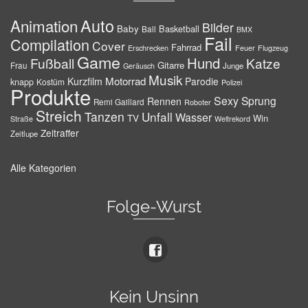
Auto
Animation
Bilder
Baby
Basketball
Ball
BMX
Fail
Compilation
Cover
Fahrrad
Erschrecken
Feuer
Flugzeug
Game
Hund
Fußball
Katze
Gitarre
Frau
Junge
Geräusch
Musik
Motorrad
Kurzfilm
Parodie
knapp
Kostüm
Polizei
Produkte
Sexy
Sprung
Rennen
Remi Gaillard
Roboter
Streich
Tanzen
Unfall
Wasser
TV
Win
Weltrekord
Straße
Zeitraffer
Zeitlupe
Alle Kategorien
Folge-Wurst
Kein Unsinn