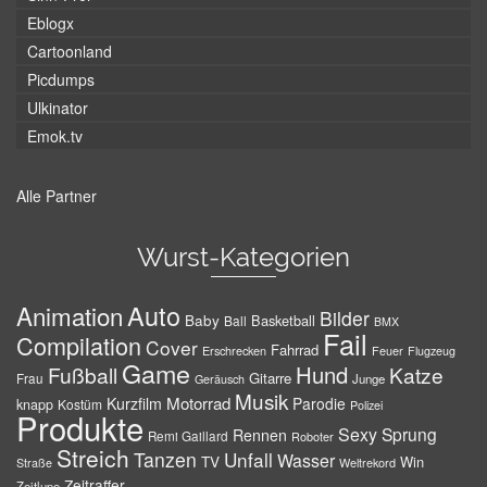
Eblogx
Cartoonland
Picdumps
Ulkinator
Emok.tv
Alle Partner
Wurst-Kategorien
Auto
Animation
Bilder
Baby
Basketball
Ball
BMX
Fail
Compilation
Cover
Fahrrad
Erschrecken
Feuer
Flugzeug
Game
Hund
Fußball
Katze
Gitarre
Frau
Junge
Geräusch
Musik
Motorrad
Kurzfilm
Parodie
knapp
Kostüm
Polizei
Produkte
Sexy
Sprung
Rennen
Remi Gaillard
Roboter
Streich
Tanzen
Unfall
Wasser
TV
Win
Weltrekord
Straße
Zeitraffer
Zeitlupe