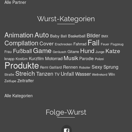
Alle Partner
Wurst-Kategorien
Auto
Animation
Bilder
Baby
Basketball
Ball
BMX
Fail
Compilation
Cover
Fahrrad
Erschrecken
Feuer
Flugzeug
Game
Hund
Fußball
Katze
Gitarre
Frau
Junge
Geräusch
Musik
Motorrad
Kurzfilm
Parodie
knapp
Kostüm
Polizei
Produkte
Sexy
Sprung
Rennen
Remi Gaillard
Roboter
Streich
Tanzen
Unfall
Wasser
TV
Win
Weltrekord
Straße
Zeitraffer
Zeitlupe
Alle Kategorien
Folge-Wurst